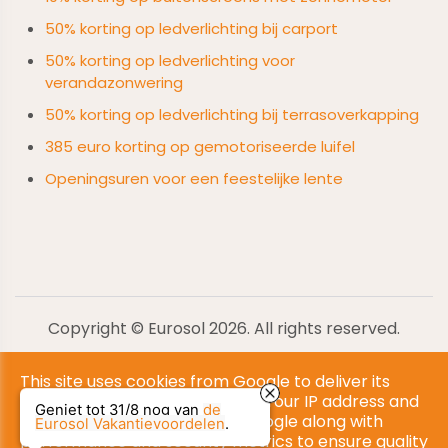
50% korting op ledverlichting bij carport
50% korting op ledverlichting voor
verandazonwering
50% korting op ledverlichting bij terrasoverkapping
385 euro korting op gemotoriseerde luifel
Openingsuren voor een feestelijke lente
Copyright © Eurosol 2026. All rights reserved.
Privacy & Cookies
|
Algemene Voorwaarden
|
UP-TO-DATE
This site uses cookies from Google to deliver its
WebDesign
|
Mercurius DM
services and to analyze traffic. Your IP address and
Geniet tot 31/8 nog van
de
user-agent are shared with Google along with
Eurosol Vakantievoordelen
.
performance and security metrics to ensure quality