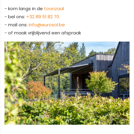
- kom langs in de
toonzaal
- bel ons:
+32 89 51 82 70
- mail ons:
info@eurosol.be
- of maak vrijblijvend een afspraak