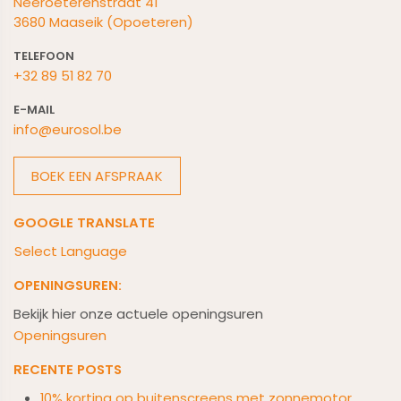
Neeroeterenstraat 41
3680 Maaseik (Opoeteren)
TELEFOON
+32 89 51 82 70
E-M
AIL
info@eurosol.be
BOEK EEN AFSPRAAK
GOOGLE TRANSLATE
Select Language
OPENINGSUREN:
Bekijk hier onze actuele openingsuren
Openingsuren
RECENTE POSTS
10% korting op buitenscreens met zonnemotor