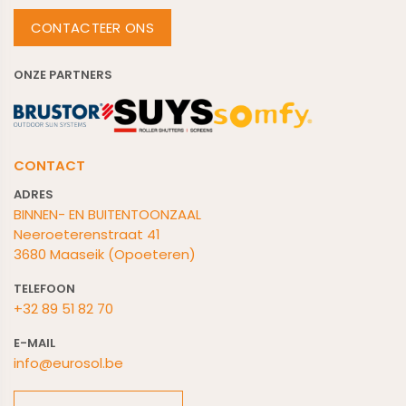
CONTACTEER ONS
ONZE PARTNERS
CONTACT
ADRES
BINNEN- EN BUITENTOONZAAL
Neeroeterenstraat 41
3680 Maaseik (Opoeteren)
TELEFOON
+32 89 51 82 70
E-M
AIL
info@eurosol.be